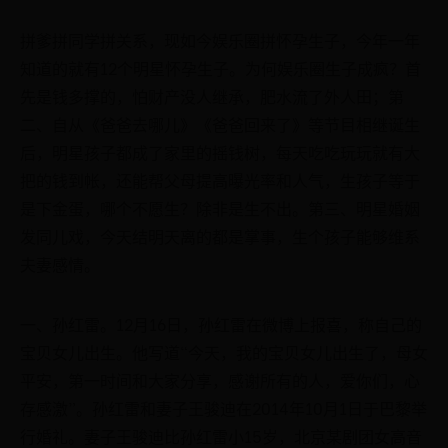
拼爹拼同学拼关系，现如今娱乐圈拼怀孕生子，今年一年
知道的就有12个明星怀孕生子。为何娱乐圈生子成疯？首
先是钱多撑的，怕财产没人继承，肥水流了外人田；第
二、自从《爸爸去哪儿》《爸爸回来了》等节目相继诞生
后，明星孩子都成了家里的摇钱树，每天吃吃玩玩就有大
把的钱到帐，还能帮父母提高曝光率和人气，生孩子等于
是下金蛋，哪个不愿生？除非是生不出。第三、明星婚姻
发同儿戏，今天结明天离的都是掌事，生个孩子能够维系
夫妻感情。
一、孙红雷。12月16日，孙红雷在微博上报喜，称自己的
宝贝女儿出生。他写道“今天，我的宝贝女儿出生了，母女
平安，第一时间和大家分享，感谢所有的人，爱你们，心
存感激”。孙红雷和妻子王骏迪在2014年10月1日于巴黎举
行婚礼。妻子王骏迪比孙红雷小15岁，北京某剧团女高音