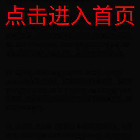
点击进入首页
五、贾静雯。2005年贾静雯未婚先孕嫁入豪门，没想到是
个伪豪门，婚后前夫不但没她收入多，还对其家暴，2010
年两人离婚。2014年贾静雯和小9岁的台湾演员修杰楷结
婚，婚后生下女儿咘咘。今年3月贾静雯发微博报喜，宣
布她与修杰楷第二个女儿出生，并给宝宝取名为Bo妞。
六、吴佩慈。四年为富豪男友生下一女二子，小儿子
Hudson在今年6月出生，但直到现在还没被扶正，准婆婆
对外称孩子可以生，想进门门都没有，吴佩慈的豪门路太
过艰辛。而未婚夫纪晓波是出了名的娱乐圈女星杀手，曾
和许多女星有染。
七、金巧巧。在86版《西游记》中饰演过孔雀公主，勾搭
唐僧。现实中的金巧巧也如她在西游记一般，勾搭博纳影