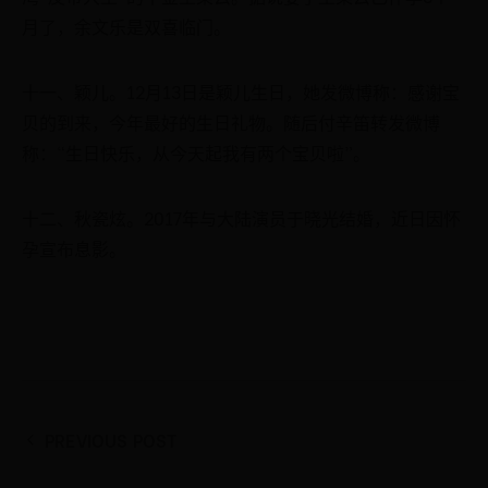
月了，余文乐是双喜临门。
十一、颖儿。12月13日是颖儿生日，她发微博称：感谢宝
贝的到来，今年最好的生日礼物。随后付辛笛转发微博
称：“生日快乐，从今天起我有两个宝贝啦”。
十二、秋瓷炫。2017年与大陆演员于晓光结婚，近日因怀
孕宣布息影。
PREVIOUS POST