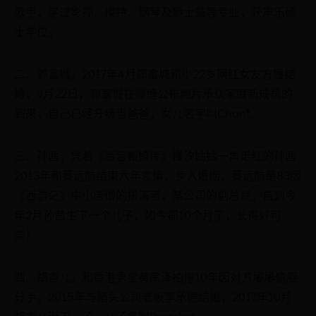
歌手，学过影视、模特、钢琴及爵士鼓等专业，获声乐硕
士学位。
二、郭富城。2017年4月郭富城和小22岁网红女友方媛结
婚，9月22日，郭富城在微博公布照片承认家庭新成员的
到来，自己已经升级当爸爸，女儿名字叫Chant。
三、孙茜。凭着《后宫甄嬛传》槿汐姑姑一角走红的孙茜
2013年和蔡远航结束六年恋情，步入婚姻，蔡远航是83版
《西游记》中小唐僧的扮演者，某公司的副总裁。直到今
年2月孙茜生下一个儿子，如今都10个月了，长得好可
爱！
四、胡杏儿。和香港男星黄宗泽拍拖10年因对方屡屡偷腥
分手。2015年与猎头公司老板李承德结婚，2017年10月
胡杏儿诞下一子，儿子名叫Brendan。