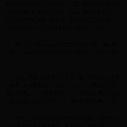
业集团总裁于冬，让其抛妻弃子上位。这两口子不是一家
人不进一家门，于冬和前妻白手起家，靠着前老丈人上
位。可是成功后却做了陈世美。金巧巧婚后生下一女，又
在今年6月产下一子。于冬和前妻也生有一儿一女。
八、周杰伦。2015年与台湾混血女模昆凌结婚，同年女儿
出生，今年6月周杰伦在微博宣布儿子出生，凑成一个好
字。
九、靳东。凭着《欢乐颂》中老谭一角走红的靳东，这两
个事业、家庭两得意，出演的《伪装者》《我的前半生》
都成热门剧，今年9月妻子李佳产下二胎儿子，两人2010
年靳东结婚，2015年生下一子，现在靳东就是两个儿子。
十、余文乐。12月5日突然在微博宣布结婚了，妻子是台
湾“皮带大王”的千金王棠云。据说妻子王棠云已怀孕3个