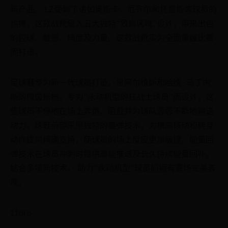
新产品。 LZ受到了诸如奥斯卡，厄齐尔和托雷斯等球员的
热捧，这款战靴融入五大独特“致命区域”设计，带来出色
的控球、触感、精度及力量。这款战靴实为全面掌握比赛
而打造。
足球鞋专为新一代球员打造，是阿尔维斯和哈维-马丁内
斯的绿茵搭档。专为“永动机型的狂战士球员”而设计，这
些球员不停地在场上奔跑、阻截并为球队源源不断地输送
动力。球鞋前部采用独特的高弹技术，为横向移动和转身
动作提供精确支持，使球员的场上反应更加敏捷。能量回
弹技术在球员冲刺时提供高能推送及长久持续能量回补。
结合多项新技术， 助力“永动机型”球员们拥有赛场完美表
现。
11pro