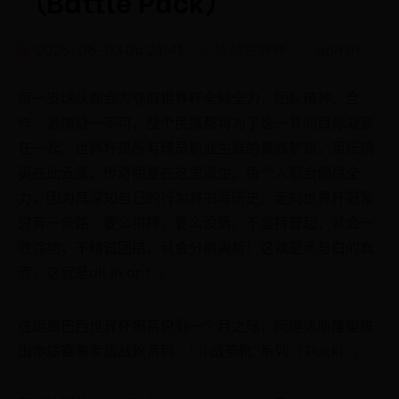
（Battle Pack）
2025-05-03 06:24:41
决战世界杯
admin
每一支球队都会为夺取世界杯全倾全力，团队精神、合
作、激情缺一不可，整个民族都将为了这一共同目标凝聚
在一起。世界杯是所有球员职业生涯的最高梦想，足坛精
英在此云集，传奇明星在这里诞生。每个人都会倾尽全
力，因为其深知自己的行为将书写历史。走向世界杯冠军
只有一条路：要么拼搏，要么没落。不坚持奋起，就会一
败涂地；不精诚团结，就会分崩离析！这就是黑与白的真
谛。这就是all in or ！。
在距离巴西世界杯揭幕只剩一个月之际，阿迪达斯隆重推
出本届赛事专属战靴系列：“斗战圣靴”系列（ Pack）。