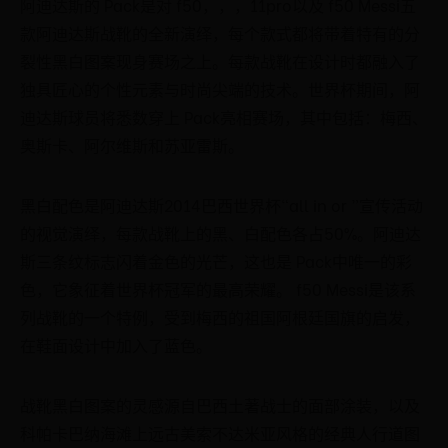
阿迪达斯的 Pack是对 f50，，，11pro以及 f50 Messi五
款阿迪达斯战靴的全新演绎，每个款式都将带着特有的分
裂性黑白图案现身赛场之上。每款战靴在设计时都融入了
独具匠心的个性元素与时尚尖端的技术。世界杯期间，阿
迪达斯球员将悉数穿上 Pack亮相赛场，其中包括：梅西、
奥斯卡、阿尔维斯和苏亚雷斯。
黑白配色是阿迪达斯2014巴西世界杯“all in or ”宣传活动
的视觉演绎，每款战靴上的黑、白配色各占50%。阿迪达
斯三条纹标志闪着金色的光芒，这也是 Pack中唯一的彩
色，它象征着世界杯冠军的最高荣耀。 f50 Messi是该系
列战靴的一个特例，受到梅西的祖国阿根廷国旗的启发，
在鞋面设计中加入了蓝色。
战靴黑白图案的灵感源自巴西土著战士的面部涂装，以及
科帕卡巴纳海滩上远古美索不达米亚风格的经典人行道图