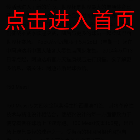
点击进入首页
传活动进入了新的阶段。世界杯是世界最大的单项体育比
赛，也是展示阿迪达斯尖端产品的巅峰舞台。世界上最令
人振奋的球员们将穿上全新的 Pack，亮相里斯本伴随球员
们征战本赛季欧冠决赛，随后与更多的球员一起登陆巴西
世界杯赛场。 Pack系列战靴将于5月26日（星期一）起在
中阿迪达斯中国大陆各大零售店同步发售。 2014年5月13
日零点起，阿迪达斯官方天猫旗舰店进行预售。欲了解更
多信息，请关注：阿迪达斯足球微信。
f50 Messi
f50 Messi专为四次金球奖得主梅西量身打造，其将革命性
技术与精准设计相结合，使战靴设计的每一方面都致力于
使穿着者在球场上飞速奔跑。 f50 Messi仅重165克，是市
场上现售最轻的球鞋之一。受梅西的祖国阿根廷国旗启