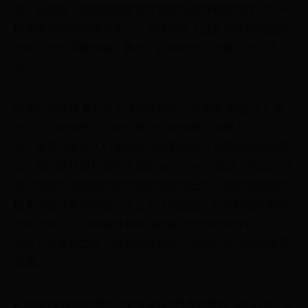
案。每款鞋上的独特图案旨在展现每款球鞋的特性以及不
同类型球员的态度与能力，当球员穿上战靴为胜利而战的
时候，他们需要速度、勇气、控球能力、力量以及灵活
性。
阿迪达斯足球事业部全球高级副总监马库斯•鲍曼（ ）表
示：“对 Pack而言，我们希望这款球鞋在球场上引人注
目，希望它能从人们期待在巴西看到的众多颜色中脱颖而
出。我们的世界杯宣传主题是‘all in or ’，而这一理念已经
通过球鞋所选的黑白配色完美地表现出来。我希望把我的
敬意送给这套拥有独一无二设计的战靴，为球鞋诞生而努
力的团队，以及将会穿着新战靴征战世界杯的球员们。在
球员力争荣誉之际，这款球鞋将成为球员们在巴西的坚强
后盾。”
Pack的发布标志着阿迪达斯2014巴西世界杯“all in or ”宣