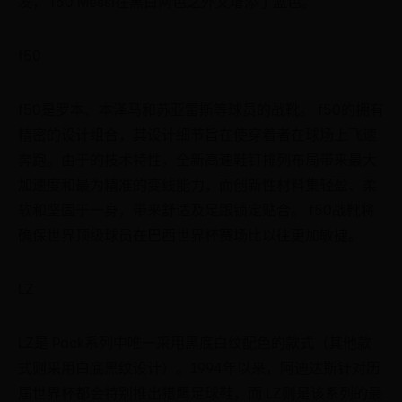
发， f50 Messi在黑白两色之外又增添了蓝色。
f50
f50是罗本、本泽马和苏亚雷斯等球员的战靴。 f50的拥有
精密的设计组合，其设计细节旨在使穿着者在球场上飞速
奔跑。由于的技术特性，全新高速鞋钉排列布局带来最大
加速度和最为精准的变线能力，而创新性材料集轻盈、柔
软和坚固于一身，带来舒适及足跟锁定贴合。 f50战靴将
确保世界顶级球员在巴西世界杯赛场比以往更加敏捷。
LZ
LZ是 Pack系列中唯一采用黑底白纹配色的款式（其他款
式则采用白底黑纹设计）。1994年以来，阿迪达斯针对历
届世界杯都会特别推出猎鹰足球鞋，而 LZ则是该系列的最