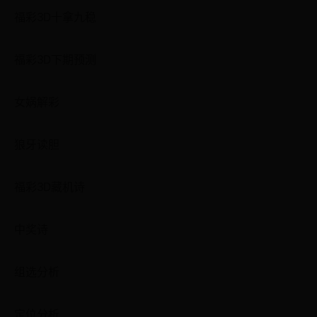
福彩3D十拿九稳
福彩3D下期预测
女娲解彩
狼牙读胆
福彩3D藏机诗
中奖诗
组选分析
定位分析