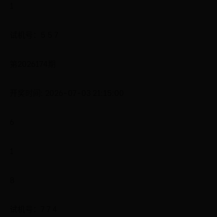
1
试机号：5 5 7
第2026174期
开奖时间: 2026-07-03 21:15:00
6
1
8
试机号：7 7 4