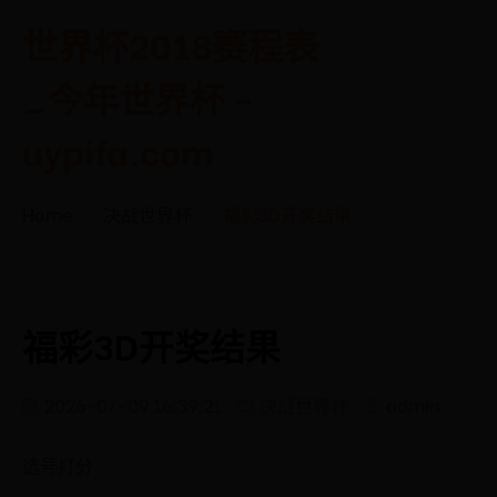
世界杯2018赛程表
_今年世界杯 -
uypifa.com
Home
决战世界杯
福彩3D开奖结果
福彩3D开奖结果
2026-07-09 16:39:21
决战世界杯
admin
选号打分