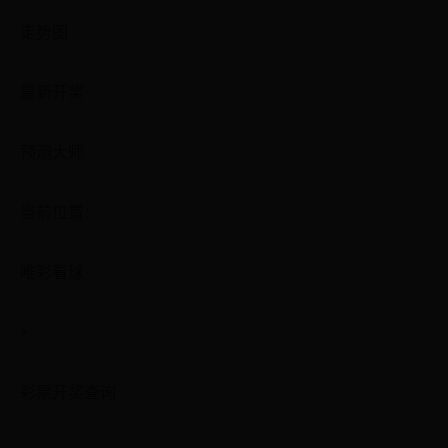
走势图
最新开奖
预测大师
当前位置：
唯彩看球
>
彩票开奖查询