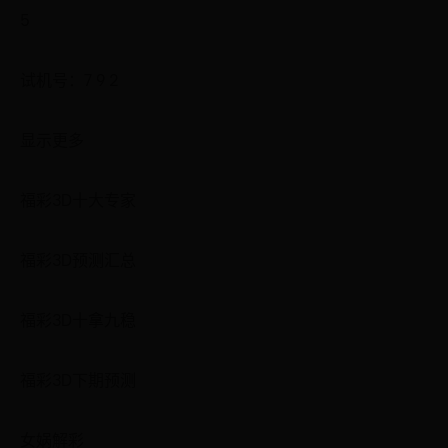
5
试机号：7 9 2
显示更多
福彩3D十大专家
福彩3D预测汇总
福彩3D十拿九稳
福彩3D下期预测
女娲解彩