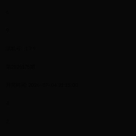
6
9
试机号：1 7 9
第2026175期
开奖时间: 2026-07-04 21:15:00
4
2