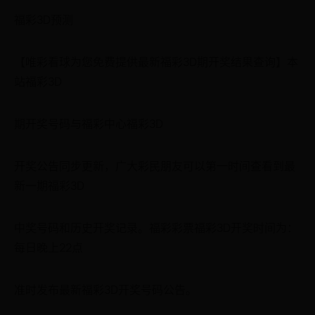
福彩3D预测
【唯彩看球为您免费提供最新福彩3D期开奖结果查询】本
站福彩3D
期开奖号码与福彩中心福彩3D
开奖公告同步更新，广大彩民朋友可以第一时间查看到最
新一期福彩3D
中奖号码和历史开奖记录。福彩彩票福彩3D开奖时间为：
每日晚上22点
准时发布最新福彩3D开奖号码公告。