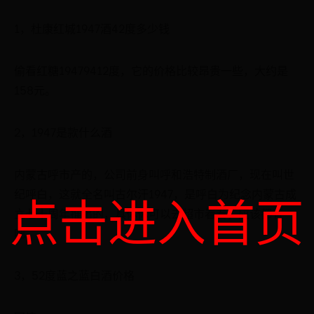
1，杜康红城1947酒42度多少钱
偷看红糖19479412度，它的价格比较昂贵一些，大约是
158元。
2，1947是款什么酒
内蒙古呼市产的，公司前身叫呼和浩特制酒厂，现在叫世
点击进入首页
纪呼白，这就全名叫古尔汗1947，是呼白为纪念内蒙古成
立七十周年推出的，具体你可以去超市看看，应该都有
吧。
3，52度蓝之蓝白酒价格