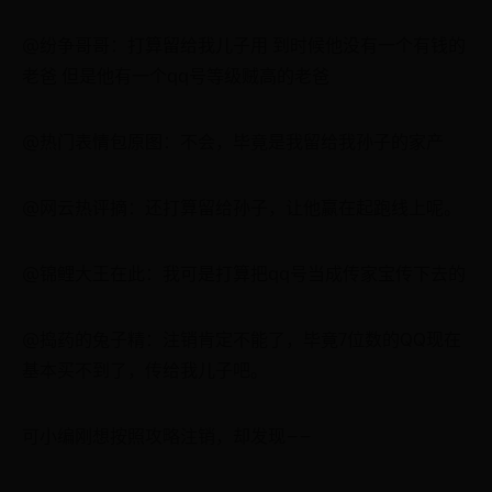
@纷争哥哥：打算留给我儿子用 到时候他没有一个有钱的
老爸 但是他有一个qq号等级贼高的老爸
@热门表情包原图：不会，毕竟是我留给我孙子的家产
@网云热评摘：还打算留给孙子，让他赢在起跑线上呢。
@锦鲤大王在此：我可是打算把qq号当成传家宝传下去的
@捣药的兔子精：注销肯定不能了，毕竟7位数的QQ现在
基本买不到了，传给我儿子吧。
可小编刚想按照攻略注销，却发现——