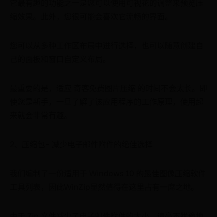
它最有趣的功能之一是您可以使用可视花的调整来预览压
缩效果。此外，您很可能会喜欢它流畅的界面。
您可以从多种工作区布局中进行选择，也可以随意创建自
己的面板和窗口自定义布局。
最重要的是，适应 奇客免费图片压缩 的时间不会太长。即
使您是新手，一旦了解了该应用程序的工作原理，使用起
来就会非常有趣。
2、压缩包- 减少电子邮件附件的绝佳选择
我们编制了一份适用于 Windows 10 的最佳图像压缩软件
工具列表，因此WinZip显然值得在这里占有一席之地。
由于 Zip 文件减少了电子邮件附件的大小，请毫不犹豫地