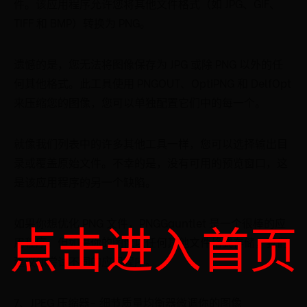
件。该应用程序允许您将其他文件格式（如 JPG、GIF、
TIFF 和 BMP）转换为 PNG。
遗憾的是，您无法将图像保存为 JPG 或除 PNG 以外的任
何其他格式。此工具使用 PNGOUT、OptiPNG 和 DelfOpt
来压缩您的图像，您可以单独配置它们中的每一个。
就像我们列表中的许多其他工具一样，您可以选择输出目
录或覆盖原始文件。不幸的是，没有可用的预览窗口，这
是该应用程序的另一个缺陷。
点击进入首页
如果你想优化 PNG 文件，PNGGauntlet 是一个很棒的应
用程序，但如果你的图像以任何其他文件格式存储，我们
建议你尝试不同的应用程序。
7、JPEG 压缩器- 细节质量均衡器微调你的图像