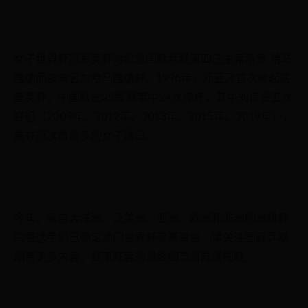
​女子世界杯冠军奖杯为纪念国际乒联第四任主席洛罗·哈马
隆德而被命名为哈马隆德杯。1996年，邓亚萍首次捧起这
座奖杯，中国队在25届赛事中24次捧杯，其中刘诗雯五次
夺冠（2009年、2012年、2013年、2015年、2019年），
是夺冠次数最多的女子球员。
​今年，来自大洋洲、泛美洲、亚洲、欧洲和非洲的洲级杯
四强选手们已确定澳门世界杯参赛资格。请关注国际乒联
期待更多内容，赛事阵容的最终细节将陆续揭晓。 ​​​​