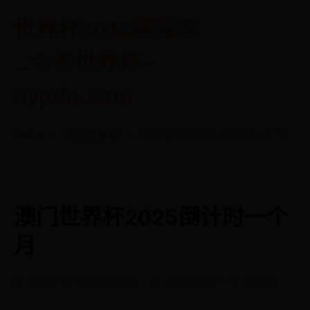
世界杯2018赛程表
_今年世界杯 -
uypifa.com
Home
决战世界杯
澳门世界杯2025倒计时一个月
澳门世界杯2025倒计时一个
月
2025-10-02 22:39:14
决战世界杯
admin