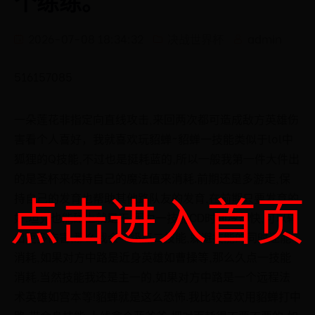
个练练。
2026-07-08 18:34:32
决战世界杯
admin
516157085
一朵莲花非指定向直线攻击,来回两次都可造成敌方英雄伤
害看个人喜好，我就喜欢玩貂蝉~貂蝉一技能类似于lol中
狐狸的Q技能,不过也是挺耗蓝的,所以一般我第一件大件出
的是圣杯来保持自己的魔法值来消耗.前期还是多游走,保
点击进入首页
持自己的发育也帮助其他路队友的发育,在前期只要发育的
好.坦克也能碰上就是干,因为一技能CD时间冷却快,可以输
出更多伤害,那么我会一级点二技能,躲避技能的同时还能
消耗,如果对方中路是近身英雄如曹操等,那么久点一技能
消耗.当然技能我还是主一的,如果对方中路是一个远程法
术英雄如宫本等!貂蝉就是这么恐怖.我比较喜欢用貂蝉打中