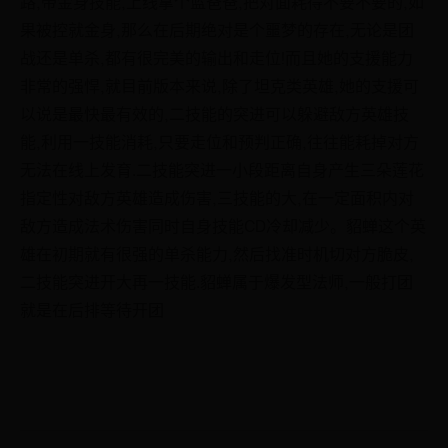
路,带金身技能,上线拿个蓝爸爸,把对面耗得不要不要的,如
果被控就金身,那么在后期绝对是个噩梦的存在,无论是团
战还是单杀,都有很完美的输出和走位!而且她的支援能力
非常的强悍,就目前版本来说,除了坦克类英雄,她的支援可
以说是最快最有效的,二技能的突进可以躲避敌方英雄技
能,利用一技能消耗,只要走位和预判正确,往往能耗掉对方
无法在线上发育.二技能突进一小段距离自身产生三朵莲花
指定性对敌方英雄造成伤害,三技能的大,在一定面积内对
敌方造成法术伤害同时自身技能CD冷却减少。貂蝉这个英
雄在初期就有很强的单杀能力,然后找准时机切对方脆皮,
二技能突进开大再一技能.貂蝉属于爆发型法师,一般打团
就是在后排等待开团