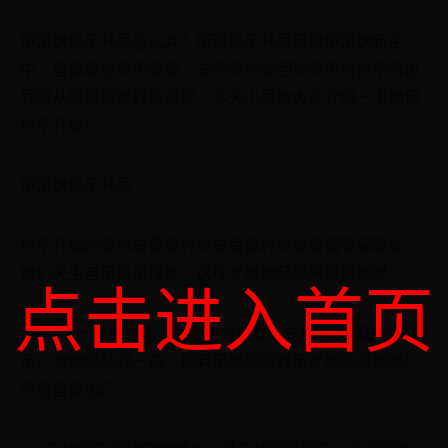
伊洛纳核平开局怎么弄？所谓核平开局是指伊洛纳新手
中，直接跳过新手教程，去购买炸弹回到新手村核平两位
导师从而得到神器的过程，今天小辰给大家介绍一下如何
核平开局！
伊洛纳核平开局
核平开局的要求是需要种族是魔像种族或者钢琴家职业，
他们天生自带负重技能，这样才能捡起猫咪摇篮炸弹；
点击进入首页
1、开局一番对话后，直接跳过教程，先把系统赠送的游戏
币，食物奖励领一遍，拥有足够的游戏币才能购买炸弹！
然后直接出门；
2、去地图左边特尔斐城市，进去找到诺爱尔，购买完炸