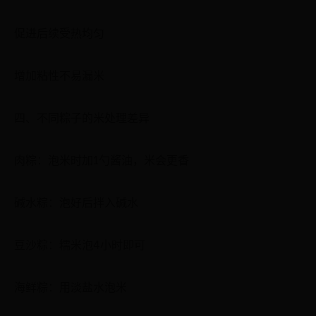
促进后续受热均匀
增加粘性不易漏米
四、不同粽子的米处理差异
肉粽：泡米时加1勺酱油，米会更香
碱水粽：泡好后拌入碱水
豆沙粽：糯米泡4小时即可
海鲜粽：用淡盐水泡米