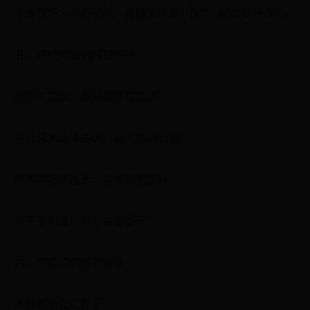
专业技巧：包粽子前，将糯米冷藏1小时，粘度提升20%。
五、那些年我们踩过的坑
泡米时加盐：会导致米粒变硬
用自来水直接冲洗：氯气影响口感
泡米中途不换水：容易产生酸味
沥干不彻底：煮时容易爆开
六、煮粽子的终极秘诀
水要完全没过粽子