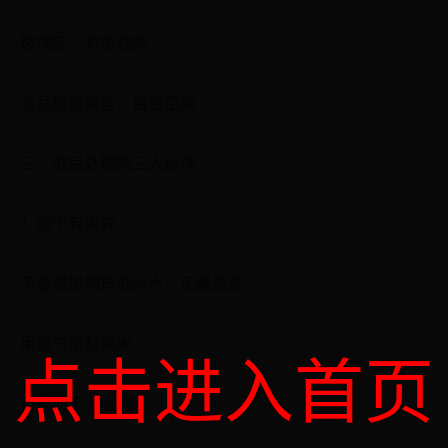
玻璃碗：方便观察
食品级塑料盒：最省空间
三、泡后处理的三大秘诀
1. 沥干有讲究
不要直接倒掉泡米水！正确做法：
用漏勺捞起糯米
点击进入首页
自然沥干30分钟