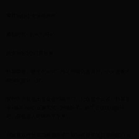
煮开后转小火保持微沸
煮制时间=泡米时间×2
关火后焖1小时更完美
科学原理：糯米在65℃-75℃时糊化最充分，小火慢煮才
能保证里外一致。
现在你也能包出专业级的粽子了，记住这个公式：科学泡
米+精准控时+正确煮法=完美粽子。端午节试试这些技
巧，保证家人吃得停不下来。
你最喜欢吃什么口味的粽子？欢迎在评论区分享你的心头