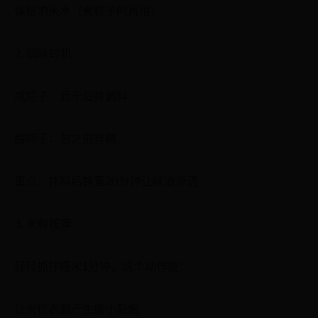
保留泡米水（煮粽子时再用）
2. 调味时机
咸粽子：沥干后拌调料
甜粽子：包之前拌糖
重点：拌料后静置20分钟让味道渗透
3. 米粒按摩
轻轻抓拌糯米1分钟，这个动作能：
让米粒表面产生微小裂痕