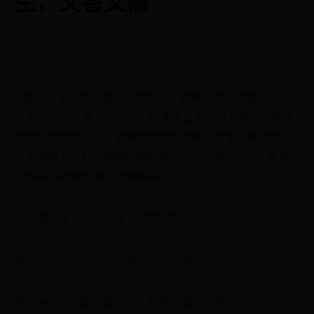
生，又香又糯
2025-11-20 17:13:34
世界杯分组赛程
admin
#图文打卡计划#端午节包粽子，糯米处理是关键。有人
泡米12小时，有人直接包，结果不是漏米就是夹生。糯米
就像个傲娇的演员，需要恰到好处的彩排才能完美发挥。
今天揭秘专业粽子师傅的糯米处理法，学会这3点，保证
你的粽子颗颗饱满，软糯香甜。
一、泡还是不泡？这是个科学问题
糯米必须泡，但时间有讲究。实验证明：
泡2-4小时：吸水率40%，煮熟后颗粒分明