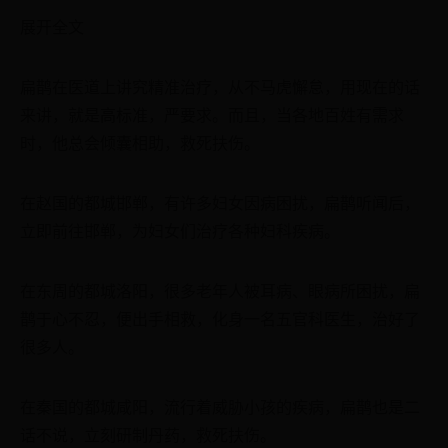
展开全文
扁鹊在医道上讲究精准治疗，从不马虎懈怠，用现在的话
来讲，就是高标准，严要求。而且，当各地百姓有需求
时，他总会倾囊相助，救死扶伤。
在赵国的都城邯郸，有许多妇女因病困扰，扁鹊听闻后，
立即前往邯郸，为妇女们治疗各种妇科疾病。
在东周的都城洛阳，很多老年人被耳病、眼病所困扰，扁
鹊于心不忍，便出手相救，化身一名五官科医生，治好了
很多人。
在秦国的都城咸阳，流行着威胁小孩的疾病，扁鹊也是二
话不说，立刻研制丹药，救死扶伤。