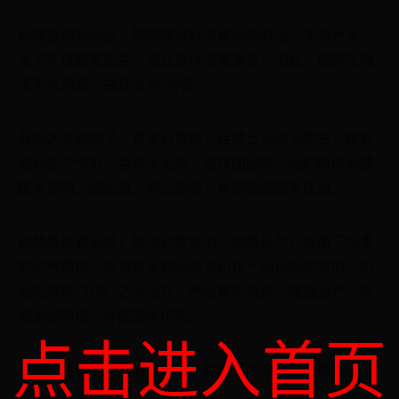
扁鹊查明病因后，随即施以针灸和汤药救治，不到月余，
太子不仅起死回生，而且身体逐渐康复，因此，扁鹊在虢
国声名鹊起，被称之为“神医”。
晋国大夫赵简子，曾患有重病，连续五天情况危急，医官
面对这个情形，皆束手无策，急得团团转。他们听闻扁鹊
医术高明，因此派人前去邀请，希望他能前来医治。
扁鹊抵达晋国后，经过初步诊治，扁鹊认为，赵简子所患
的这种重病，应该是多种因素交织在一起从而诱发的，因
此先采取“针砭”之术治疗，然后再用汤药，慢慢治疗，既
能治标除根，亦能固本培元。
点击进入首页
果然，在扁鹊的精心治疗下，赵简子的身体逐渐康复了。