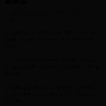
要原因
2026-03-02 02:06:24
世界杯分组赛程
admin
在中医药发展史上，扁鹊称得上是一座不朽的丰碑，他为
人谦和，医术高明，留下了很多脍炙人口的故事，深受人
们尊敬。
有一次，扁鹊与弟子路过虢国时，恰逢虢国的太子因病而
亡，准备入殓下葬，听说扁鹊来了，就把他请去，死马当
作活马医。
经过扁鹊的诊脉探查，发现太子尚有气息，腿部还有余
温，认为这是具有假死症状的“尸疑”症，也就是我们今天
说的“休克”。