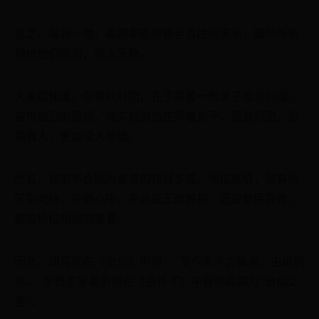
总之，每到一地，扁鹊都能根据老百姓的需求，竭尽所能
地给他们医治，救人无数。
大家都知道，在春秋时期，孔子带着一帮弟子周游列国，
宣传自己的思想，其实扁鹊也在带着弟子，周游列国，治
病救人，更加受人尊敬。
而且，扁鹊不会因为患者的钱财多寡、地位高低，就有所
区别对待，在他心中，不论是王侯将相，还是黎民百姓，
都是地位相同的患者。
因此，司马迁在《史记》中称：“至今天下言脉者，由扁鹊
也。”东晋医家葛洪则在《抱朴子》中尊称扁鹊为“治病之
圣”。