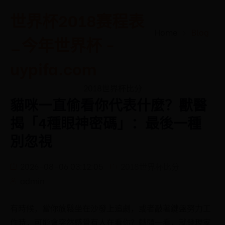
世界杯2018赛程表
Home
Blog
_今年世界杯 -
uypifa.com
2018世界杯比分
貓咪一直偷看你代表什麼？獸醫
揭「4種眼神密碼」：最後一種
別忽視
2026-08-06 03:12:05
2018世界杯比分
admin
有時候，當你放鬆坐在沙發上追劇，或者敲著鍵盤努力工
作時，可能會突然感覺有人在看你？轉頭一看，就發現家