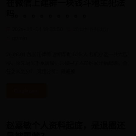
在微信上建群一块钱斗地主犯法
吗。。。。。。。。。
2026-08-04 18:33:50
2018世界杯比分
admin
26.08.01 敖长江律师 近期帮助 825 人 我们小区一共六层
楼。原先厨房下水缓慢。六楼叫了人在他家开始疏通。责
任怎么划分？ 问题分析：疏通操
Read more
​赵嘉敏个人资料起底，是退圈还
是被雪藏？