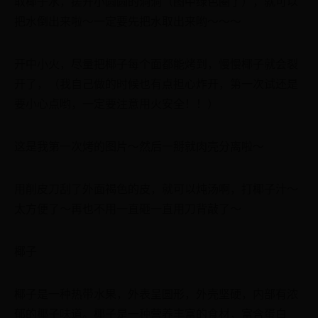
取椰子水，搓开小圆圆的洞洞（图中绿色圈了），就可以
把水倒出来啦～一定要先把水取出来哟～～～
开中小火，尽量把椰子每个面都能烤到，慢慢椰子就会裂
开了，（我自己做的时候也有点担心炸开，第一次试还是
要小心点哟，一定要注意用火安全！！）
这是我第一次烤的图片～然后一掰就肉壳分离啦～
用削皮刀刮了外面褐色的皮，就可以炖汤啊，打椰子汁～
太方便了～再也不用一直砸一直用刀背敲了～
椰子
椰子是一种热带水果，外表呈圆形，外壳坚硬，内部有浓
郁的椰子味道。椰子是一种营养丰富的食材，富含蛋白