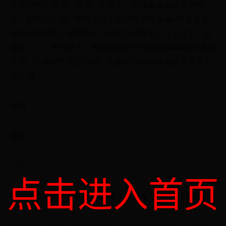
家里经常买椰青，椰皇，老椰子，发现最难搞就是老椰
子，取肉不方便，喝完水扔了又觉得浪费😭😭 想看看食
谱有没有妙招，就发现一个评论介绍做法，马上试了！太
强大！！！太方便了，真是吹爆这个做法🤩🤩❌❌因为要用
火烧，小朋友不要尝试哟，大朋友弄的时候也要注意用火
安全啊
用料
椰子
1个
点击进入首页
5分钟快取椰肉 智取椰子肉 椰子控必备*罒▽罒*的做法