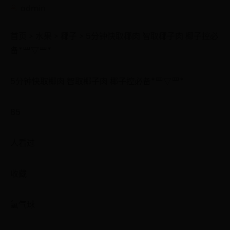
admin
首页 > 水果 > 椰子 > 5分钟快取椰肉 智取椰子肉 椰子控必
备*罒▽罒*
5分钟快取椰肉 智取椰子肉 椰子控必备*罒▽罒*
85
人看过
收藏
氢气球