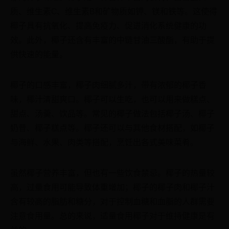
质、维生素C、维生素B和矿物质如钾、镁和铁等。这使得
椰子具有抗氧化、提高免疫力、促进消化系统健康的功
效。此外，椰子还含有丰富的中链甘油三酸酯，有助于提
供快速的能量。
椰子的口感丰富，椰子肉细腻多汁，带有浓郁的椰子香
味，椰汁清甜爽口。椰子可以生吃，也可以用来做糕点、
甜点、汤羹、饮品等。常见的椰子做法包括椰子汤、椰子
奶昔、椰子糕点等。椰子还可以与其他食材搭配，如椰子
与海鲜、水果、肉类等搭配，烹饪出各式美味菜肴。
虽然椰子营养丰富，但也有一些饮食禁忌。椰子的热量较
高，过量食用可能导致体重增加；椰子的椰子肉和椰子汁
含有较高的脂肪和糖分，对于控制血糖和血脂的人群需要
注意食用量。总的来说，适量食用椰子对于维持健康是有