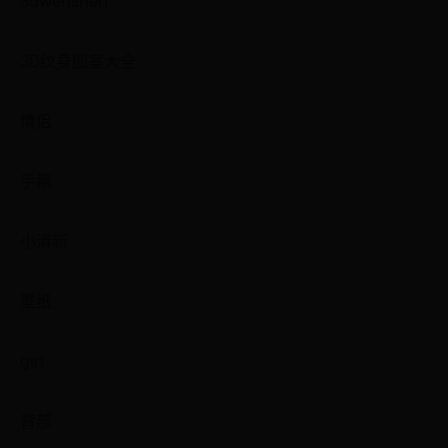
3D纹身图案大全
情侣
手稿
小清新
壁纸
girl
背部