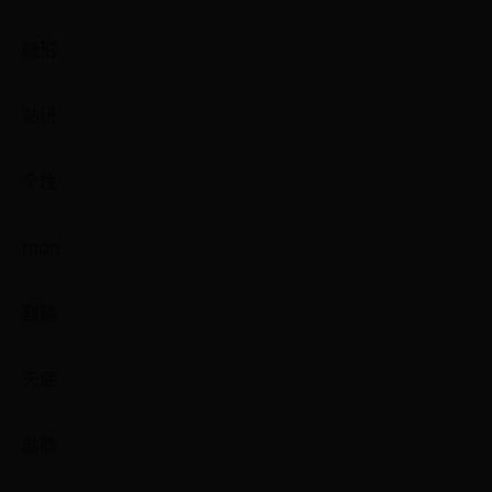
隐形
贴纸
个性
man
麒麟
天使
骷髅