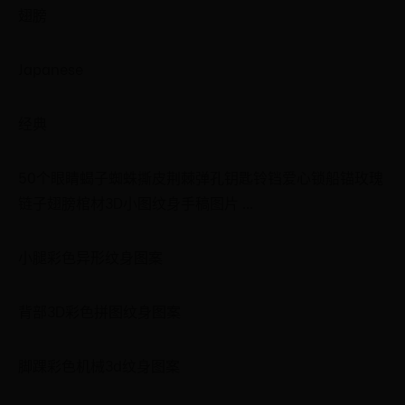
翅膀
Japanese
经典
50个眼睛蝎子蜘蛛撕皮荆棘弹孔钥匙铃铛爱心锁船锚玫瑰
链子翅膀棺材3D小图纹身手稿图片 ...
小腿彩色异形纹身图案
背部3D彩色拼图纹身图案
脚踝彩色机械3d纹身图案