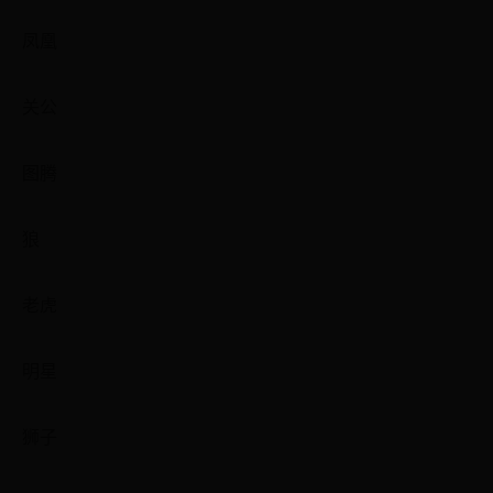
凤凰
关公
图腾
狼
老虎
明星
狮子