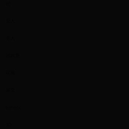
蛇
女人
男人
披肩龙
花臂
英文
school
3D