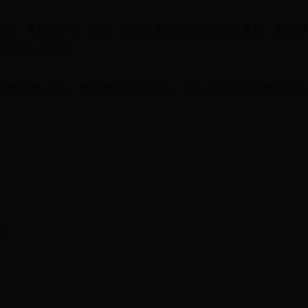
%，大拔刀护石-10%，此处计算方式为百分比间乘算，乘算合计减
63%=26.775
加速+30%，原恢复速度为100%，那么加速30%恢复速度就是10
区