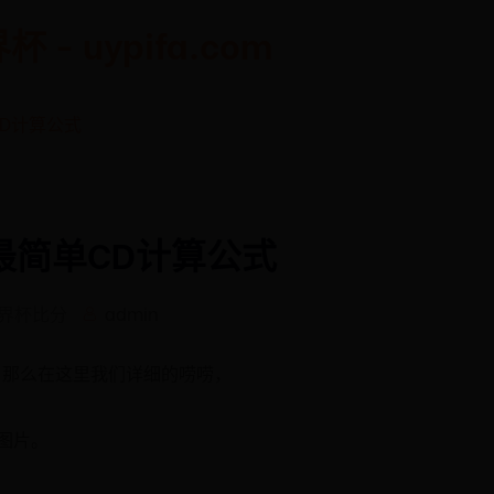
 uypifa.com
CD计算公式
 最简单CD计算公式
世界杯比分
admin
，那么在这里我们详细的唠唠，
图片。