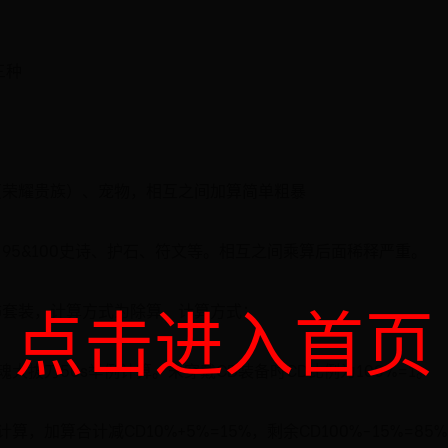
三种
（荣耀贵族）、宠物，相互之间加算简单粗暴
95&100史诗、护石、符文等。相互之间乘算后面稀释严重。
点击进入首页
饰套装，计算方式为除算。计算方式：
拔刀50s举例计算。未穿戴CD装备时CD比例为100%=1。
，加算合计减CD10%+5%=15%，剩余CD100%-15%=85%，剩