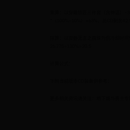
乘算：以穿戴铁匠三件套（含神话）-30
*（100%-10%）=63%，总CD剩余42.5*
除算：以寂静无言之露珠为例冷却时间恢复
26.775÷130%=20.5
计算公式：
下附当前版本CD装备供参考：
更多相关资讯请关注：地下城与勇士专