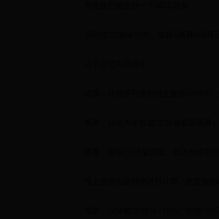
首先我们要区分一下减CD装备
现阶段CD装备分为：加算&乘算&除算
以下按优先级排序：
加算：目前还可使用的主要是CD称号
乘算：目前大多数减CD装备都是乘算，
除算：加快CD恢复速度，如大恍惚首
按上面优先级顺序进行计算，这里按剑魂大
加算：以穿戴CD称号-10%，宠物-5%计算