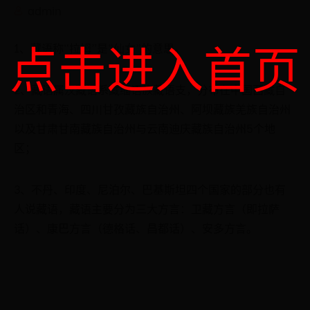
admin
点击进入首页
1、藏语称“拉姆”是“仙女”的意思。
2、藏语属汉藏语系藏缅语族藏语支，分布在中国西藏自
治区和青海、四川甘孜藏族自治州、阿坝藏族羌族自治州
以及甘肃甘南藏族自治州与云南迪庆藏族自治州5个地
区；
3、不丹、印度、尼泊尔、巴基斯坦四个国家的部分也有
人说藏语，藏语主要分为三大方言：卫藏方言（即拉萨
话）、康巴方言（德格话、昌都话）、安多方言。