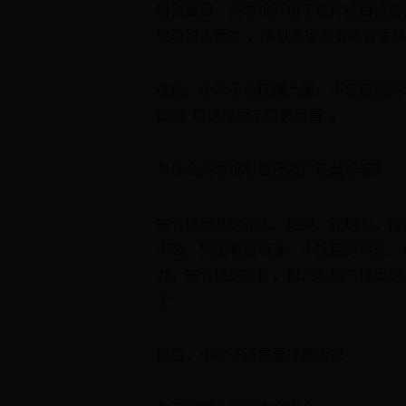
每到夏日，夹竹桃开出了成片或白或粉
也可致人死亡 ，所以大家不要随意采
在此，小叶子也提醒大家，不仅仅是夹
做到“可远观而不可亵玩焉”。
为什么夹竹桃有毒还被广泛栽培呢？
夹竹桃因其的花大、艳丽、花期长，观
不高，凭借着易萌芽、不挑剔的特征，
力。夹竹桃的叶片，对汽车尾气排出的
士"。
最后，小叶子还是要提醒大家