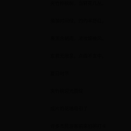
夹竹称桃树，当轩花几丛。
漪漪时间绿，灼灼半舒红。
裛泪含朝雨，浓妆媚晚风。
东君无限意，点缀不言中。
夏日时节
夹竹桃迎光而绽
成片的花墙吸引了
许多市民游客前来拍照打卡