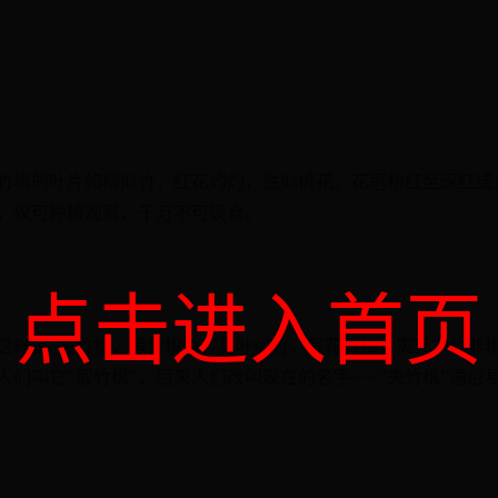
竹桃的叶片如柳似竹，红花灼灼，胜似桃花，花冠粉红至深红或
，仅可种植观赏，千万不可误食。
点击进入首页
这样说“夹竹桃，假竹桃也，其叶似竹，其花似桃，实又非竹非
们叫它“假竹桃”，后来人们改叫现在的名字——“夹竹桃”通俗