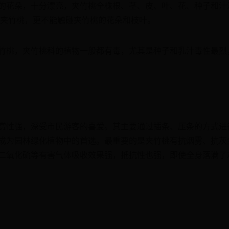
的花朵，十分漂亮，夹竹桃全株根、茎、皮、叶、花、种子和汁
摘夹竹桃，更不能触碰夹竹桃的花朵和枝叶。
竹桃，夹竹桃科的植物一般都有毒，尤其是种子和乳汁毒性最烈
赏性强，深受市民游客的喜爱。其主要通过插条、压条的方式进
成为园林绿化植物中的首选。最重要的是夹竹桃有抗烟雾、抗灰
二氧化硫等有害气体吸收效果强，抵抗性也强，即使全身落满了