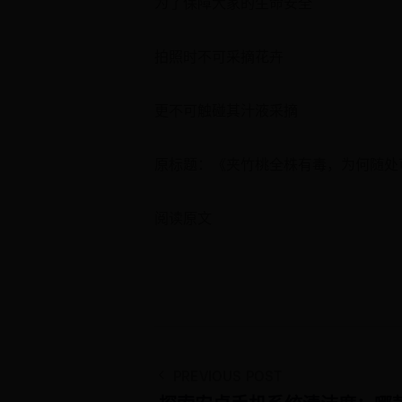
为了保障大家的生命安全
拍照时不可采摘花卉
更不可触碰其汁液采摘
原标题：《夹竹桃全株有毒，为何随处
阅读原文
PREVIOUS POST