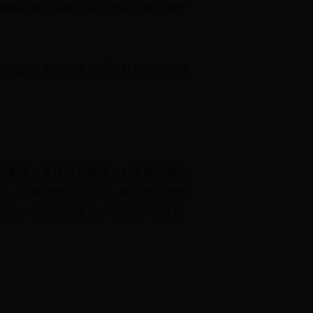
液都有毒，即使服用部分夹竹桃干燥叶
，因此，大家如果在路边看到它，必须
行繁殖，植株极易成活，对土壤的要求
尘、抗毒物和净化空气、保护环境的能
灰尘，仍能旺盛生长，也称为"环保卫