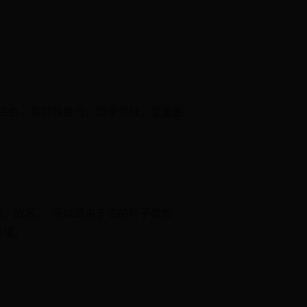
白色，有特殊香气，四季常绿，是重要
桃，故名。”所以是由于它的叶子像竹
易懂。