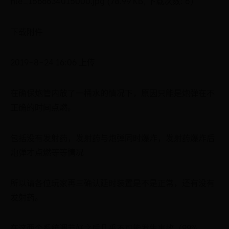
file_1566634015000.jpg (78.99 KB, 下载次数: 6)
下载附件
2019-8-24 16:06 上传
在确保炮管内放了一桶水的情况下，原因只能是炮弹在不
正确的时间点燃。
包括没有发射药，发射药与炮弹同时爆炸，发射药爆炸后
炮弹才点燃等等情况
所以请各位玩家再三确认延时装置是不是正常，还有没有
发射药。
在这两个系统调节好之后几乎不可能发生事故（99%