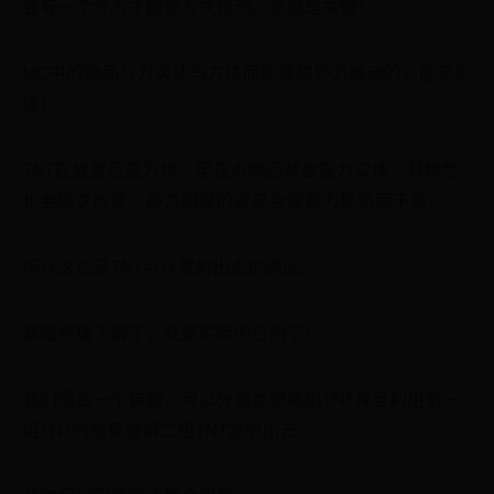
要有一个外力才能使方块移动。这就是关键！
MC中的物品分为实体与方块而能够被外力推动的只能是实
体！
TNT在放置后是方块。但在点燃后就会变为实体，其特性
也会随之改变。最为明显的就是会受重力影响而下落。
所以这也是TNT可以发射出去的原因。
基础原理了解了，就是实际的应用了！
我们需要一个装置，可以分别点燃两组TNT并且利用第一
组TNT的能量将第二组TNT发射出去。