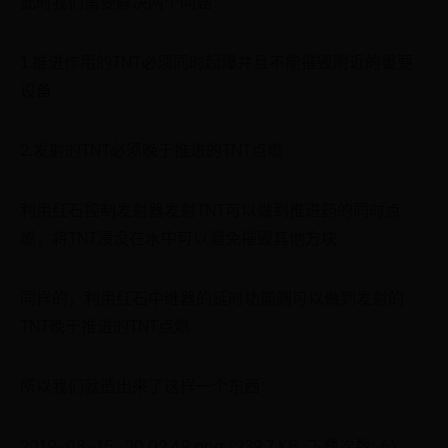
此时我们需要解决两个问题：
1.推进作用的TNT必须同时起爆并且不能摧毁附近的重要
设备
2.发射的TNT必须晚于推进的TNT点燃
利用红石控制发射器发射TNT可以做到推进药的同时点
燃，将TNT浸没在水中可以避免摧毁其他方块
同样的，利用红石中继器的延时功能则可以做到发射的
TNT晚于推进的TNT点燃
所以我们就造出来了这样一个东西：
2019-08-15_20.02.49.png (239.7 KB, 下载次数: 6)